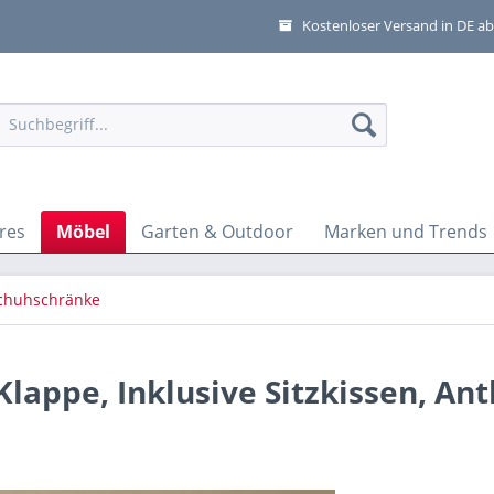
Kostenloser Versand in DE ab
res
Möbel
Garten & Outdoor
Marken und Trends
chuhschränke
lappe, Inklusive Sitzkissen, Ant