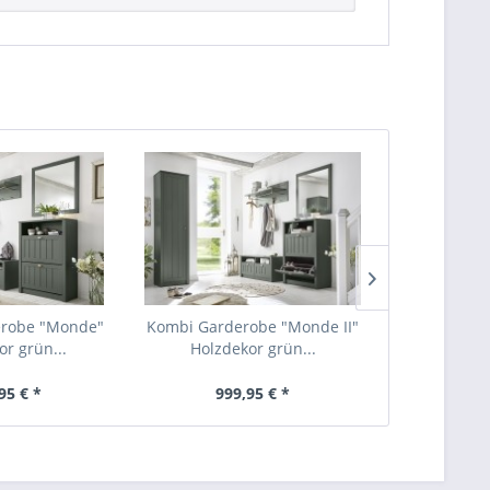
robe "Monde"
Kombi Garderobe "Monde II"
Kombi Garder
or grün...
Holzdekor grün...
Holzde
95 € *
999,95 € *
1.25