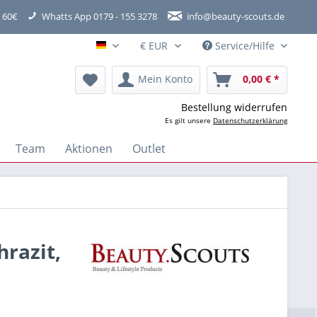
 60€
Whatts App 0179 - 155 3278
info@beauty-scouts.de
Service/Hilfe
Hauptshop Deutsch
Mein Konto
0,00 € *
Bestellung widerrufen
Es gilt unsere
Datenschutzerklärung
Team
Aktionen
Outlet
hrazit,