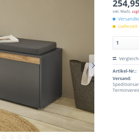
254,95
inkl. MwSt.
zzg
Versandko
Lieferzeit
Vergleic
Artikel-Nr.:
Versand:
Speditionsar
Terminverei