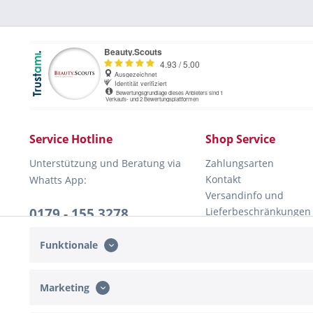
Service Hotline
Shop Service
Unterstützung und Beratung via
Zahlungsarten
Kontakt
Whatts App:
Versandinfo und
0179 - 155 3278
Lieferbeschränkungen
Rückversand
Mo-Do, 10:00 - 16:00 Uhr
Widerrufsrecht
Funktionale
Fr, 10:00 - 13:00 Uhr
AGB
Marketing