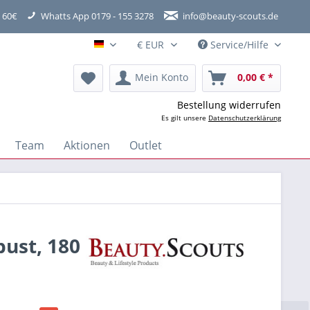
 60€
Whatts App 0179 - 155 3278
info@beauty-scouts.de
Service/Hilfe
Hauptshop Deutsch
Mein Konto
0,00 € *
Bestellung widerrufen
Es gilt unsere
Datenschutzerklärung
Team
Aktionen
Outlet
bust, 180