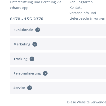
Unterstützung und Beratung via
Zahlungsarten
Kontakt
Whatts App:
Versandinfo und
0179 - 155 3278
Lieferbeschränkungen
Rückversand
Mo-Do, 10:00 - 16:00 Uhr
Widerrufsrecht
Funktionale
Fr, 10:00 - 13:00 Uhr
AGB
Marketing
Tracking
Personalisierung
Service
* Alle Preise inkl. ges
Diese Website verwendet