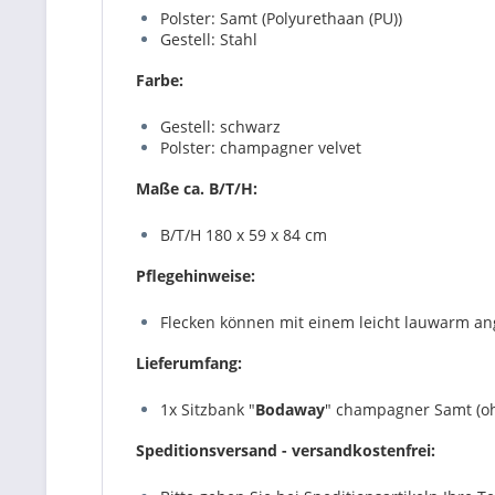
Polster: Samt (Polyurethaan (PU))
Gestell: Stahl
Farbe:
Gestell: schwarz
Polster:
champagner velvet
Maße ca. B/T/H:
B/T/H 180 x 59 x 84 cm
Pflegehinweise:
Flecken können mit einem leicht lauwarm an
Lieferumfang:
1x Sitzbank "
Bodaway
" champagner Samt (oh
Speditionsversand - versandkostenfrei: