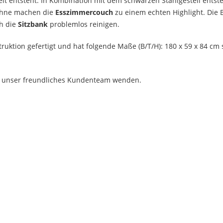
keit entsteht. In Kombination mit dem schwarzen Stahlgestell ents
lehne machen die
Esszimmercouch
zu einem echten Highlight. Die B
ch die
Sitzbank
problemlos reinigen.
truktion gefertigt und hat folgende Maße (B/T/H): 180 x 59 x 84 cm
an unser freundliches Kundenteam wenden.