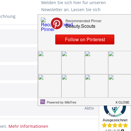
Melden Sie sich hier für unseren
Newsletter an. Lassen Sie sich
Rechnung
rechtzeitig und automatisch über
unsere News und aktuellen
Angebote informieren. Ihre Daten
Aktiv
werden nicht an Dritte
d
weitergegeben. Eine Abmeldung ist
jederzeit möglich.
Aktiv
ung
Aktiv
Die
Datenschutzerklärung
habe ich
zur Kenntnis genommen.
Aktiv
✕
Aktiv
ht anders beschrieben
nnen.
Mehr Informationen