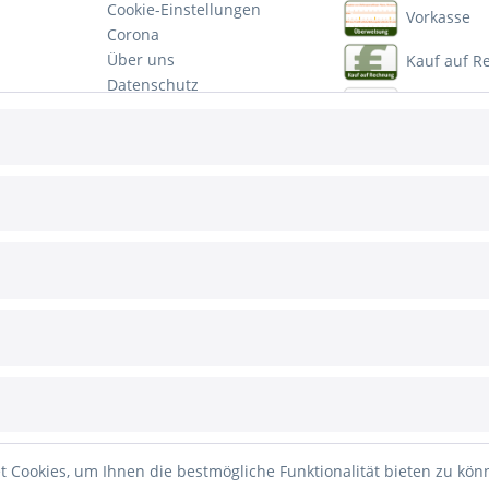
Cookie-Einstellungen
Vorkasse
Corona
Über uns
Kauf auf 
Datenschutz
PayPal
Impressum
Mastercar
Visa
Ratenzahl
etzl. Mehrwertsteuer zzgl.
Versandkosten
und ggf. Nachnahmegebühren, wenn nic
 Cookies, um Ihnen die bestmögliche Funktionalität bieten zu kö