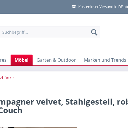
Kostenloser Versand in DE ab
res
Möbel
Garten & Outdoor
Marken und Trends
tzbänke
pagner velvet, Stahlgestell, ro
 Couch