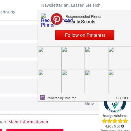
Newsletter an. Lassen Sie sich
Rechnung
rechtzeitig und automatisch über
unsere News und aktuellen
Angebote informieren. Ihre Daten
Aktiv
werden nicht an Dritte
d
weitergegeben. Eine Abmeldung ist
jederzeit möglich.
Aktiv
ung
Aktiv
Die
Datenschutzerklärung
habe ich
zur Kenntnis genommen.
Aktiv
✕
Aktiv
ht anders beschrieben
nnen.
Mehr Informationen