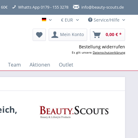
 60€
Whatts App 0179 - 155 3278
info@beauty-scouts.de
Service/Hilfe
Hauptshop Deutsch
Mein Konto
0,00 € *
Bestellung widerrufen
Es gilt unsere
Datenschutzerklärung
Team
Aktionen
Outlet
ich,