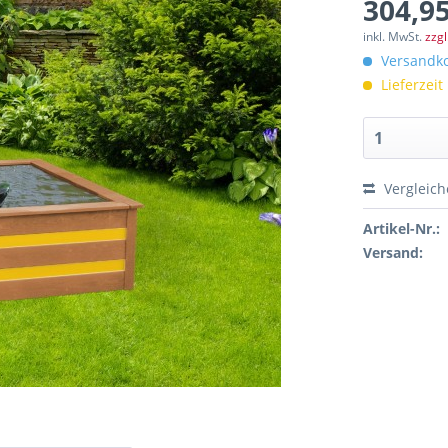
304,95
inkl. MwSt.
zzg
Versandko
Lieferzeit
Vergleic
Artikel-Nr.:
Versand: