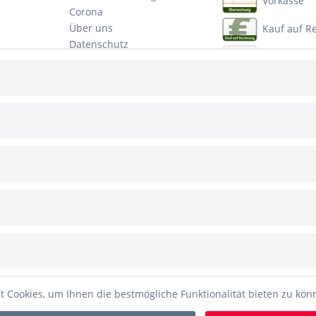
Corona
Über uns
Kauf auf 
Datenschutz
PayPal
Impressum
Mastercar
Visa
Ratenzahl
etzl. Mehrwertsteuer zzgl.
Versandkosten
und ggf. Nachnahmegebühren, wenn nic
 Cookies, um Ihnen die bestmögliche Funktionalität bieten zu kö