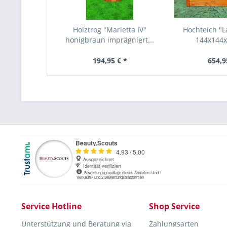
Holztrog "Marietta IV"
Hochteich "La
honigbraun imprägniert...
144x144x4
194,95 € *
654,9
Service Hotline
Shop Service
Unterstützung und Beratung via
Zahlungsarten