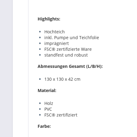
Highlights:
Hochteich
inkl. Pumpe und Teichfolie
imprägniert
FSC®
zertifizierte Ware
standfest und robust
Abmessungen Gesamt (L/B/H):
130 x 130 x 42 cm
Material:
Holz
PVC
FSC®
zertifiziert
Farbe: