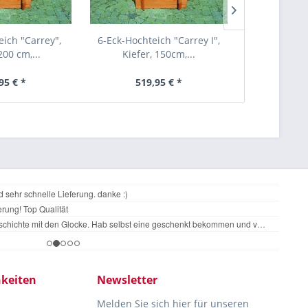
eich "Carrey",
6-Eck-Hochteich "Carrey I",
6-Eck-Hochte
200 cm,...
Kiefer, 150cm,...
Kiefer
95 € *
519,95 € *
399
keiten
Newsletter
Melden Sie sich hier für unseren