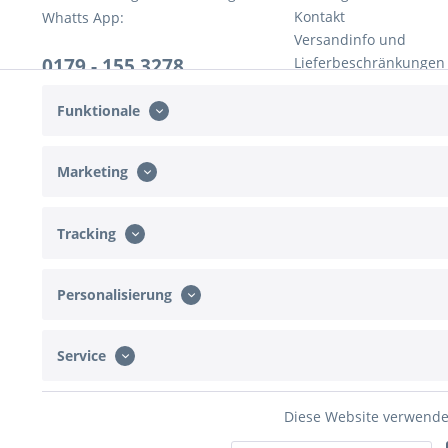
Kontakt
Whatts App:
Versandinfo und
0179 - 155 3278
Lieferbeschränkungen
Rückversand
Mo-Do, 10:00 - 16:00 Uhr
Widerrufsrecht
Funktionale
Fr, 10:00 - 13:00 Uhr
AGB
Marketing
Tracking
Personalisierung
Service
* Alle Preise inkl. ges
Diese Website verwendet