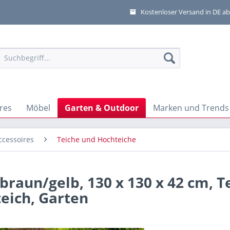
Kostenloser Versand in DE ab
res
Möbel
Garten & Outdoor
Marken und Trends
ccessoires
Teiche und Hochteiche
raun/gelb, 130 x 130 x 42 cm, Te
eich, Garten