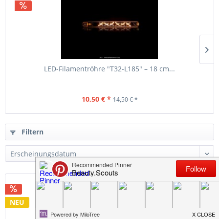
LED-Filamentröhre "T32-L185" – 18 cm...
10,50 € *
14,50 € *
Filtern
NEU