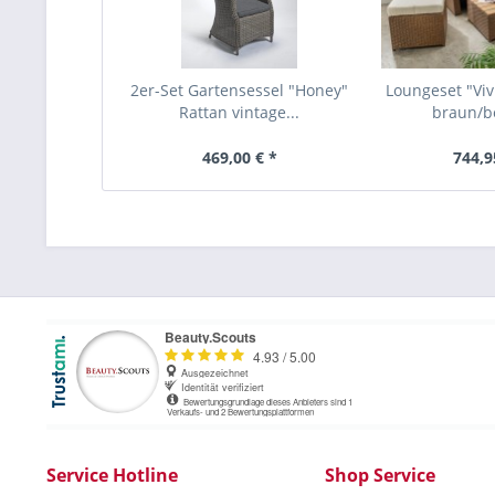
2er-Set Gartensessel "Honey"
Loungeset "Vivi
Rattan vintage...
braun/be
469,00 € *
744,9
Service Hotline
Shop Service