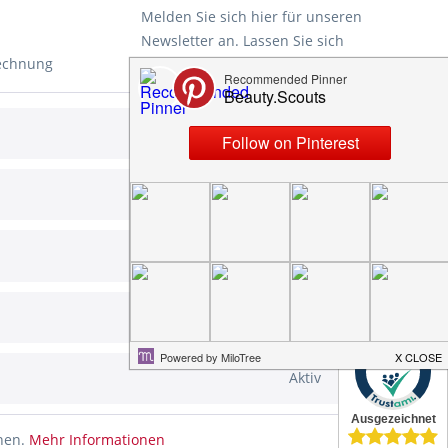
Melden Sie sich hier für unseren
Newsletter an. Lassen Sie sich
Rechnung
rechtzeitig und automatisch über
unsere News und aktuellen
Angebote informieren. Ihre Daten
Aktiv
werden nicht an Dritte
d
weitergegeben. Eine Abmeldung ist
jederzeit möglich.
Aktiv
ung
Aktiv
Die
Datenschutzerklärung
habe ich
zur Kenntnis genommen.
Aktiv
✕
Aktiv
ht anders beschrieben
nnen.
Mehr Informationen