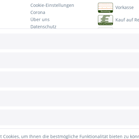
Cookie-Einstellungen
Vorkasse
Corona
Über uns
Kauf auf 
Datenschutz
PayPal
Impressum
Mastercar
Visa
Ratenzahl
etzl. Mehrwertsteuer zzgl.
Versandkosten
und ggf. Nachnahmegebühren, wenn nic
 Cookies, um Ihnen die bestmögliche Funktionalität bieten zu kö