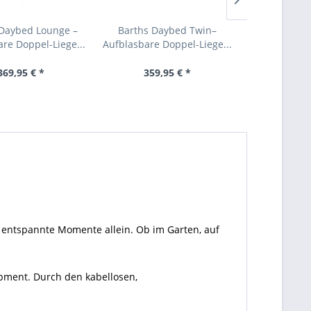
 Daybed Lounge –
Barths Daybed Twin–
Barths Da
re Doppel-Liege...
Aufblasbare Doppel-Liege...
Aufblasbare D
369,95 € *
359,95 € *
359,
 entspannte Momente allein. Ob im Garten, auf
pment. Durch den kabellosen,