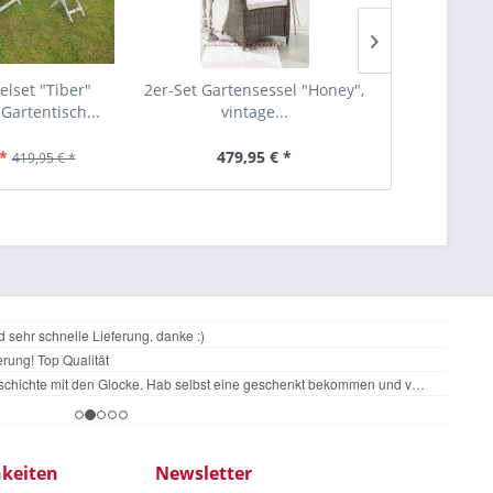
lset "Tiber"
2er-Set Gartensessel "Honey",
Fußhocker 
Gartentisch...
vintage...
vintag
*
479,95 € *
159
419,95 € *
keiten
Newsletter