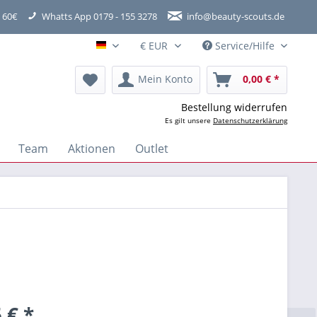
 60€
Whatts App 0179 - 155 3278
info@beauty-scouts.de
Service/Hilfe
Hauptshop Deutsch
Mein Konto
0,00 € *
Bestellung widerrufen
Es gilt unsere
Datenschutzerklärung
Team
Aktionen
Outlet
 € *