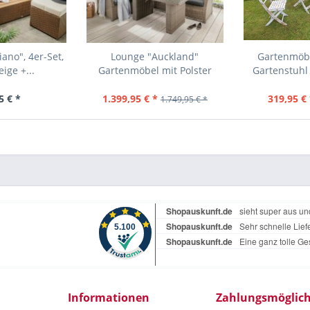
ano", 4er-Set,
Lounge "Auckland"
Gartenmöbe
ige +...
Gartenmöbel mit Polster
Gartenstuhl 
inkl....
5 € *
1.399,95 € *
319,95 € 
1.749,95 € *
Informationen
Zahlungsmöglich