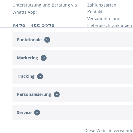
Unterstützung und Beratung via
Zahlungsarten
Kontakt
Whatts App:
Versandinfo und
0179 - 155 3278
Lieferbeschränkungen
Rückversand
Mo-Do, 10:00 - 16:00 Uhr
Widerrufsrecht
Funktionale
Fr, 10:00 - 13:00 Uhr
AGB
Marketing
Tracking
Personalisierung
Service
* Alle Preise inkl. ges
Diese Website verwendet