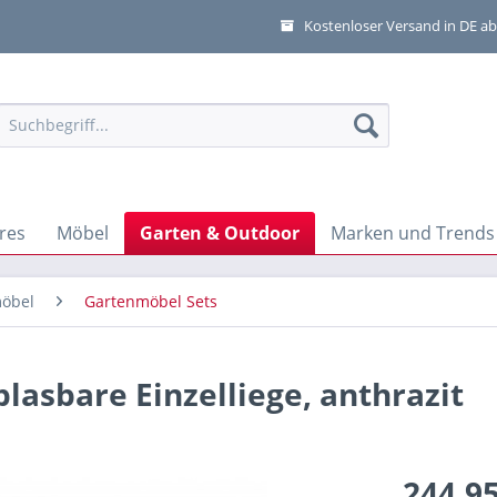
Kostenloser Versand in DE ab
res
Möbel
Garten & Outdoor
Marken und Trends
öbel
Gartenmöbel Sets
lasbare Einzelliege, anthrazit
244,95