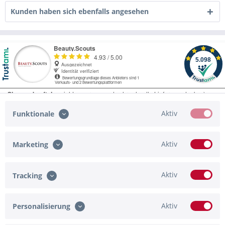
Kunden haben sich ebenfalls angesehen
Aktiv
Funktionale
Aktiv
Marketing
Service Hotline
Shop Service
Aktiv
Tracking
Informationen
Aktiv
Personalisierung
Zahlungsmöglichkeiten