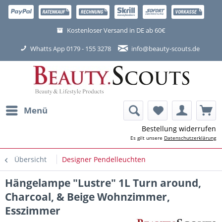
Kostenloser Versand in DE ab 60€
Whatts App 0179 - 155 3278
info@beauty-scouts.de
Menü
Bestellung widerrufen
Es gilt unsere
Datenschutzerklärung
Übersicht
Designer Pendelleuchten
Hängelampe "Lustre" 1L Turn around,
Charcoal, & Beige Wohnzimmer,
Esszimmer