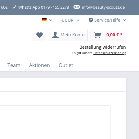
 60€
Whatts App 0179 - 155 3278
info@beauty-scouts.de
Service/Hilfe
Hauptshop Deutsch
Mein Konto
0,00 € *
Bestellung widerrufen
Es gilt unsere
Datenschutzerklärung
Team
Aktionen
Outlet