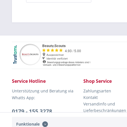
Service Hotline
Shop Service
Unterstützung und Beratung via
Zahlungsarten
Kontakt
Whatts App:
Versandinfo und
0179 - 155 3278
Lieferbeschränkungen
Rückversand
Mo-Do, 10:00 - 16:00 Uhr
Widerrufsrecht
Funktionale
Fr, 10:00 - 13:00 Uhr