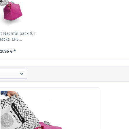
nt Nachfüllpack für
säcke, EPS...
29,95 € *