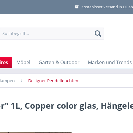
Kostenloser Versand in DE ab
res
Möbel
Garten & Outdoor
Marken und Trends
rlampen
Designer Pendelleuchten
" 1L, Copper color glas, Hängel
r