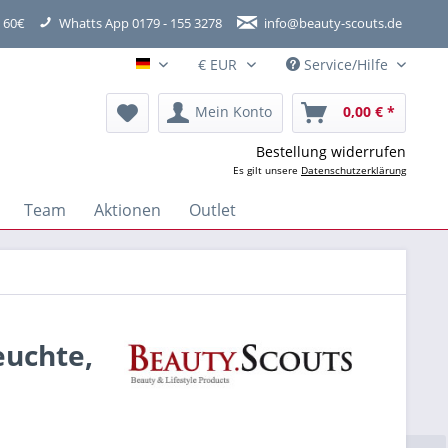
 60€
Whatts App 0179 - 155 3278
info@beauty-scouts.de
Service/Hilfe
Hauptshop Deutsch
Mein Konto
0,00 € *
Bestellung widerrufen
Es gilt unsere
Datenschutzerklärung
Team
Aktionen
Outlet
euchte,