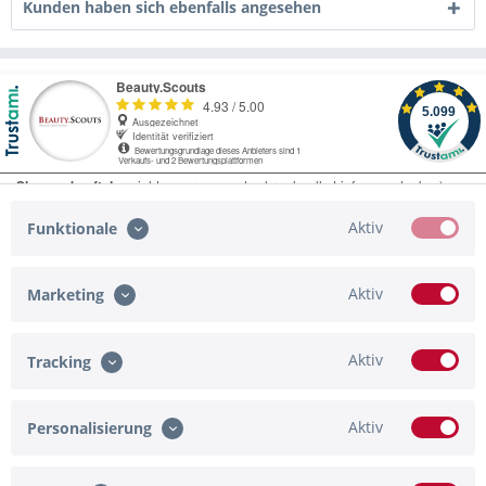
Kunden haben sich ebenfalls angesehen
Aktiv
Funktionale
Aktiv
Marketing
Service Hotline
Shop Service
Aktiv
Tracking
Informationen
Aktiv
Personalisierung
Zahlungsmöglichkeiten
Newsletter