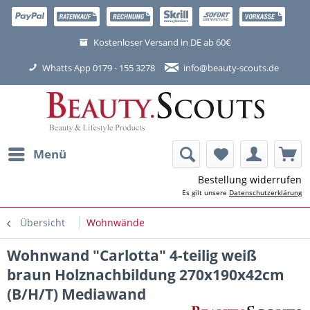
Kostenloser Versand in DE ab 60€
Whatts App 0179 - 155 3278
info@beauty-scouts.de
Menü
Bestellung widerrufen
Es gilt unsere
Datenschutzerklärung
Übersicht
Wohnwände
Wohnwand "Carlotta" 4-teilig weiß
braun Holznachbildung 270x190x42cm
(B/H/T) Mediawand