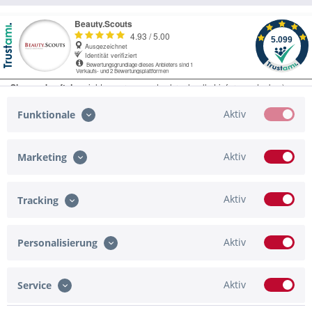
Aktiv
Funktionale
Aktiv
Marketing
Service Hotline
Shop Service
Aktiv
Tracking
Informationen
Aktiv
Personalisierung
Zahlungsmöglichkeiten
Newsletter
Aktiv
Service