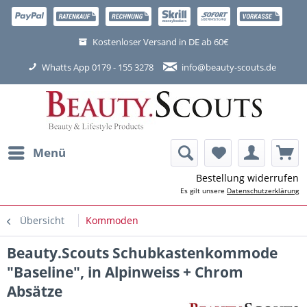
Kostenloser Versand in DE ab 60€
Whatts App 0179 - 155 3278
info@beauty-scouts.de
Menü
Bestellung widerrufen
Es gilt unsere
Datenschutzerklärung
Übersicht
Kommoden
Beauty.Scouts Schubkastenkommode
"Baseline", in Alpinweiss + Chrom
Absätze