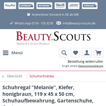
Kostenloser Versand in DE ab 60€
Whatts App 0179 - 155 3278
info@beauty-scouts.de
Menü
Bestellung widerrufen
Es gilt unsere
Datenschutzerklärung
Übersicht
Schuhschränke
Schuhregal "Melanie", Kiefer,
honigbraun, 119 x 45 x 50 cm,
Schuhaufbewahrung, Gartenschuhe,