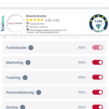
Aktiv
Funktionale
Aktiv
Marketing
Service Hotline
Shop Service
Aktiv
Tracking
Informationen
Aktiv
Personalisierung
Zahlungsmöglichkeiten
Newsletter
Aktiv
Service