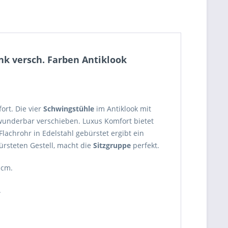
nk versch. Farben Antiklook
ort. Die vier
Schwingstühle
im Antiklook mit
underbar verschieben. Luxus Komfort bietet
lachrohr in Edelstahl gebürstet ergibt ein
ürsteten Gestell, macht die
Sitzgruppe
perfekt.
 cm.
.