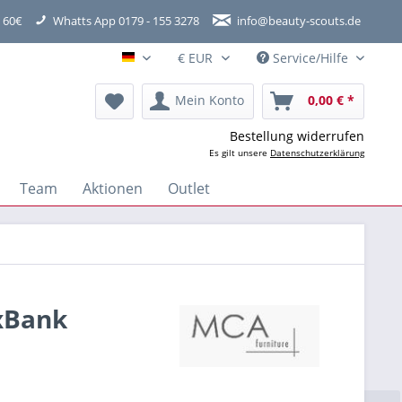
 60€
Whatts App 0179 - 155 3278
info@beauty-scouts.de
Service/Hilfe
Hauptshop Deutsch
Mein Konto
0,00 € *
Bestellung widerrufen
Es gilt unsere
Datenschutzerklärung
Team
Aktionen
Outlet
1xBank