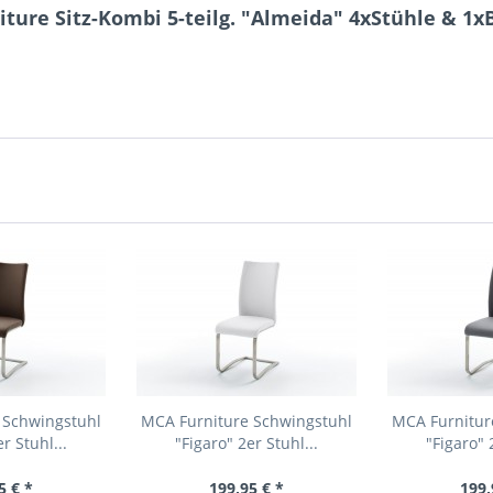
ture Sitz-Kombi 5-teilg. "Almeida" 4xStühle & 1x
 Schwingstuhl
MCA Furniture Schwingstuhl
MCA Furnitur
r Stuhl...
"Figaro" 2er Stuhl...
"Figaro" 
5 € *
199,95 € *
199,