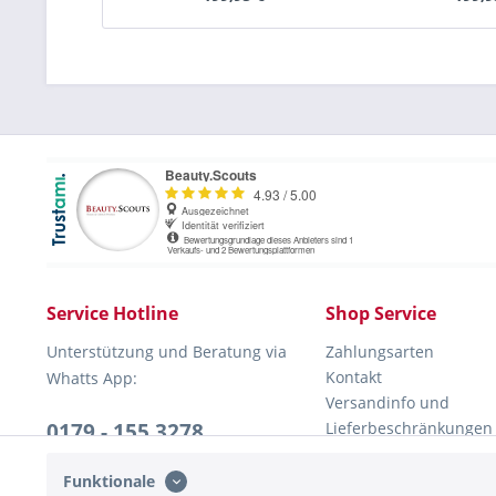
Service Hotline
Shop Service
Unterstützung und Beratung via
Zahlungsarten
Kontakt
Whatts App:
Versandinfo und
0179 - 155 3278
Lieferbeschränkungen
Rückversand
Mo-Do, 10:00 - 16:00 Uhr
Widerrufsrecht
Funktionale
Fr, 10:00 - 13:00 Uhr