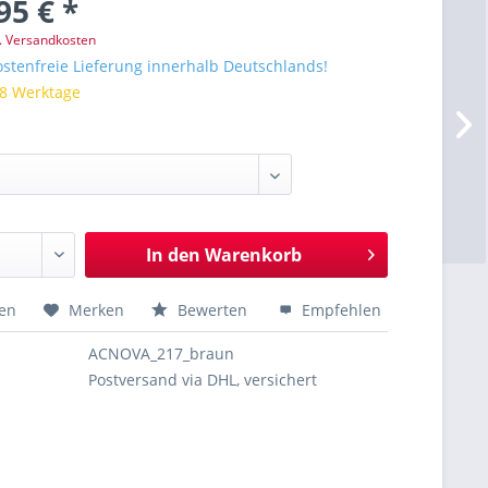
95 € *
l. Versandkosten
stenfreie Lieferung innerhalb Deutschlands!
 8 Werktage
In den
Warenkorb
hen
Merken
Bewerten
Empfehlen
ACNOVA_217_braun
Postversand via DHL, versichert