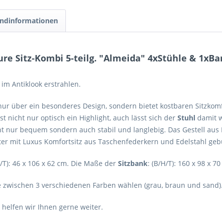
ndinformationen
e Sitz-Kombi 5-teilg. "Almeida" 4xStühle & 1xBa
im Antiklook erstrahlen.
nur über ein besonderes Design, sondern bietet kostbaren Sitzkomf
ist nicht nur optisch ein Highlight, auch lässt sich der
Stuhl
damit w
ht nur bequem sondern auch stabil und langlebig. Das Gestell aus F
ster mit Luxus Komfortsitz aus Taschenfederkern und Edelstahl geb
H/T): 46 x 106 x 62 cm. Die Maße der
Sitzbank
: (B/H/T): 160 x 98 x 70
 zwischen 3 verschiedenen Farben wählen (grau, braun und sand)
helfen wir Ihnen gerne weiter.