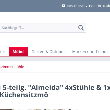
Kostenloser Versand in DE ab
res
Möbel
Garten & Outdoor
Marken und Trends
szimmerstühle
 5-teilg. "Almeida" 4xStühle & 
k Küchensitzmö