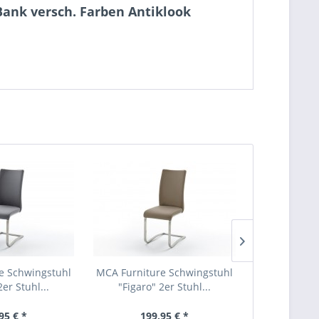
Bank versch. Farben Antiklook
e Schwingstuhl
MCA Furniture Schwingstuhl
MCA Furnitu
2er Stuhl...
"Figaro" 2er Stuhl...
"Solo" 
95 € *
199,95 € *
424