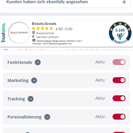
Kunden haben sich ebenfalls angesehen
Aktiv
Funktionale
Aktiv
Marketing
Service Hotline
Shop Service
Aktiv
Tracking
Informationen
Aktiv
Personalisierung
Zahlungsmöglichkeiten
Newsletter