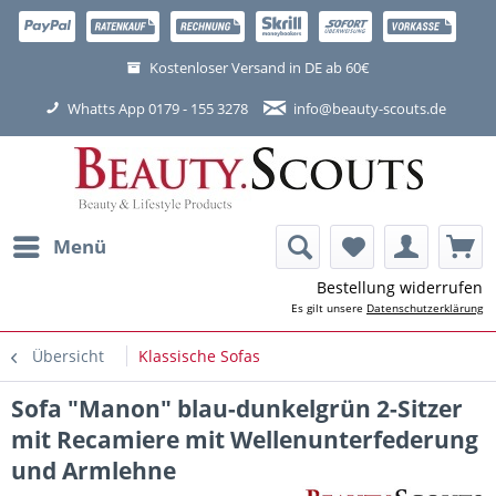
Kostenloser Versand in DE ab 60€
Whatts App 0179 - 155 3278
info@beauty-scouts.de
Menü
Bestellung widerrufen
Es gilt unsere
Datenschutzerklärung
Übersicht
Klassische Sofas
Sofa "Manon" blau-dunkelgrün 2-Sitzer
mit Recamiere mit Wellenunterfederung
und Armlehne