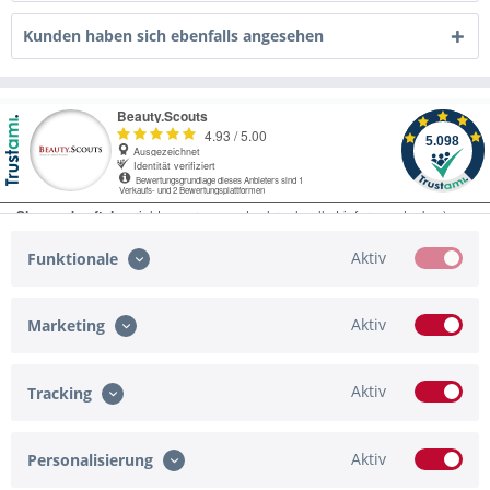
Kunden haben sich ebenfalls angesehen
Aktiv
Funktionale
Aktiv
Marketing
Service Hotline
Shop Service
Aktiv
Tracking
Informationen
Aktiv
Personalisierung
Zahlungsmöglichkeiten