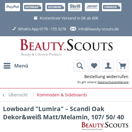
Kostenloser Versand in DE ab 60€
Whatts App 0179 - 155 3278
info@beauty-scouts.de
Menü
Bestellung widerrufen
Es gilt unsere
Datenschutzerklärung
Übersicht
Kommoden & Sideboards
Lowboard "Lumira" – Scandi Oak
Dekor&weiß Matt/Melamin, 107/ 50/ 40