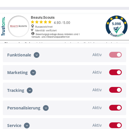
Aktiv
Funktionale
Aktiv
Marketing
Service Hotline
Shop Service
Aktiv
Tracking
Informationen
Aktiv
Personalisierung
Zahlungsmöglichkeiten
Newsletter
Aktiv
Service