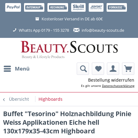
Kostenloser Versand in DE ab 60€
Whatts App 0179 - 155 3278
info@beauty-scouts.de
Menü
Bestellung widerrufen
Es gilt unsere
Datenschutzerklärung
Übersicht
Highboards
Buffet "Tesorino" Holznachbildung Pinie
Weiss Applikationen Eiche hell
130x179x35-43cm Highboard