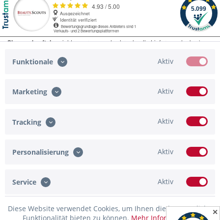
Aktiv
Funktionale
Aktiv
Marketing
Service Hotline
Shop Service
Aktiv
Tracking
Informationen
Aktiv
Personalisierung
Zahlungsmöglichkeiten
Newsletter
Aktiv
Service
* Alle Preise inkl. gesetzl. Mehrwertsteuer zzgl.
Versandkosten
und ggf.
Diese Website verwendet Cookies, um Ihnen die bestmögliche
✕
Nachnahmegebühren, wenn nicht anders beschrieben
Funktionalität bieten zu können.
Mehr Informationen