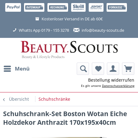
Kostenloser Versand in DE ab 60€
Whatts App 0179 - 155 3278
info@beauty-scouts.de
Menü
Bestellung widerrufen
Es gilt unsere
Datenschutzerklärung
Übersicht
Schuhschränke
Schuhschrank-Set Boston Wotan Eiche
Holzdekor Anthrazit 170x195x40cm