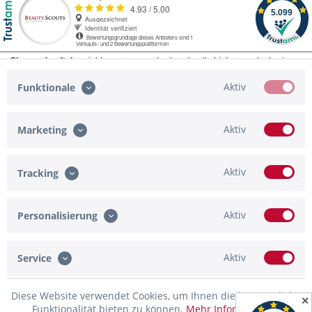
Aktiv
Funktionale
Aktiv
Marketing
Service Hotline
Shop Service
Aktiv
Tracking
Informationen
Aktiv
Personalisierung
Zahlungsmöglichkeiten
Newsletter
Aktiv
Service
* Alle Preise inkl. gesetzl. Mehrwertsteuer zzgl.
Versandkosten
und ggf.
Diese Website verwendet Cookies, um Ihnen die bestmögliche
✕
Nachnahmegebühren, wenn nicht anders beschrieben
Funktionalität bieten zu können.
Mehr Informationen