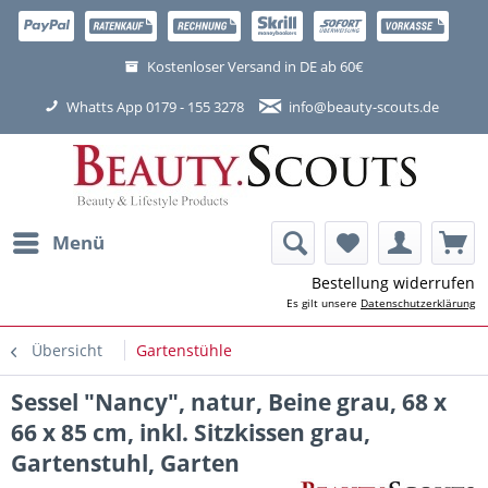
Kostenloser Versand in DE ab 60€
Whatts App 0179 - 155 3278
info@beauty-scouts.de
Menü
Bestellung widerrufen
Es gilt unsere
Datenschutzerklärung
Übersicht
Gartenstühle
Sessel "Nancy", natur, Beine grau, 68 x
66 x 85 cm, inkl. Sitzkissen grau,
Gartenstuhl, Garten